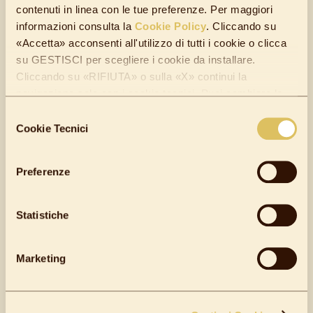
liqueur
contenuti in linea con le tue preferenze. Per maggiori
informazioni consulta la
Cookie Policy
. Cliccando su
«Accetta» acconsenti all'utilizzo di tutti i cookie o clicca
su GESTISCI per scegliere i cookie da installare.
Cliccando su «RIFIUTA» o sulla «X» continui la
navigazione solo con i cookie tecnici. Puoi cambiare le
tue preferenze quando vuoi. Visita la pagina di "Gestione
Selezione
cookie" che trovi in fondo al sito.
Cookie Tecnici
del
consenso
Preferenze
Statistiche
Marketing