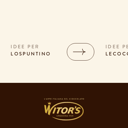
IDEE PER
IDEE P
LO
SPUNTINO
LE
COC