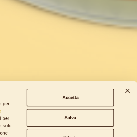
Accetta
e per
e
Salva
I per
e solo
ione