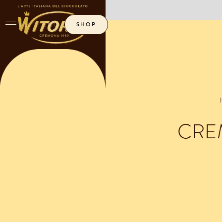
No items found.
SHOP
ITA
ENG
CRE