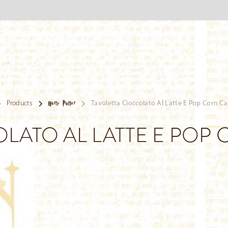
Products
Tavoletta Cioccolato Al Latte E Pop Corn Ca
Harry Potter
LATO AL LATTE E POP