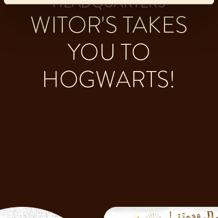
HEADQUARTERS
WITOR'S TAKES
YOU TO
HOGWARTS!
With the new line of products dedicated to the
Harry Potter
world of
discover a taste... magical!
DISCOVER ALL THE PRODUCTS