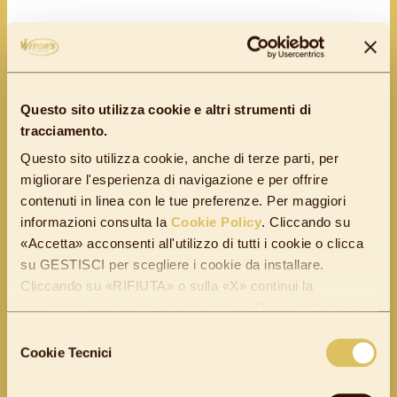
Sugar, cocoa butter, cocoa mass,
milk
whole
powder, colored sugar grains 7% (sugar,
glucose syrup, coating agents: shellac, carnauba
Questo sito utilizza cookie e altri strumenti di
wax; dyes: E172, E100; caramelized sugar,
tracciamento.
sunflower oil),
milk
skimmed powder,
lactose
,
Questo sito utilizza cookie, anche di terze parti, per
migliorare l'esperienza di navigazione e per offrire
butter
anhydrous vaccine, emulsifier: lecithin of
contenuti in linea con le tue preferenze. Per maggiori
soybeans
.
informazioni consulta la
Cookie Policy
. Cliccando su
«Accetta» acconsenti all'utilizzo di tutti i cookie o clicca
su GESTISCI per scegliere i cookie da installare.
Cliccando su «RIFIUTA» o sulla «X» continui la
navigazione solo con i cookie tecnici. Puoi cambiare le
tue preferenze quando vuoi. Visita la pagina di "Gestione
Selezione
cookie" che trovi in fondo al sito.
Cookie Tecnici
del
TABELLA NUTRIZIONALE
consenso